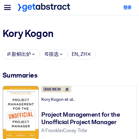
菜单
登录
面向团队与管理者
按用例
面向个人
AI 技能提升
Kory Kogon
面向人工智能系统
为您的员工配备关键的人工智能技能。
领导力发展
新鲜出炉
筛选
EN, ZH
帮助您的管理者为未来的工作时代做好准备。
协作学习
Summaries
让团队更轻松地共同学习、解决实际问题并更快采取行动。
REVIEW
技能提升与重塑
Kory Kogon et al.
培养您的员工应对未来挑战所需的技能。
Project Management for the
健康与福祉
Unofficial Project Manager
打造一支更健康、更具韧性的员工队伍。
A FranklinCovey Title