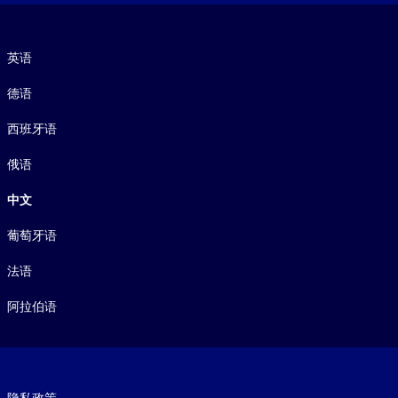
语言
英语
德语
西班牙语
俄语
中文
葡萄牙语
法语
阿拉伯语
Footer legal