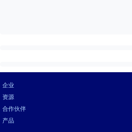
按系统
面向 LMS/LXP
将简短且经过验证的知识引入您的 LMS/LXP，以获得更强的学习效
面向企业图书馆
用值得信赖且即插即用的商业知识丰富您的企业图书馆。
面向人工智能系统
利用可靠、结构化的知识为您的人工智能系统提供动力，以改善输
Visually hidden Text
企业
资源
合作伙伴
产品