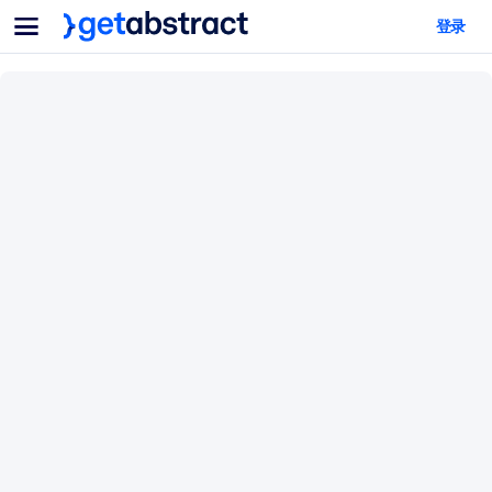
菜单
登录
面向团队与管理者
按用例
面向个人
AI 技能提升
面向人工智能系统
为您的员工配备关键的人工智能技能。
领导力发展
帮助您的管理者为未来的工作时代做好准备。
协作学习
让团队更轻松地共同学习、解决实际问题并更快采取行动。
技能提升与重塑
培养您的员工应对未来挑战所需的技能。
健康与福祉
打造一支更健康、更具韧性的员工队伍。