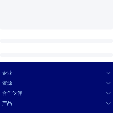
按系统
面向 LMS/LXP
将简短且经过验证的知识引入您的 LMS/LXP，以获得更强的学习效
果。
面向企业图书馆
用值得信赖且即插即用的商业知识丰富您的企业图书馆。
面向人工智能系统
利用可靠、结构化的知识为您的人工智能系统提供动力，以改善输
结果。
Visually hidden Text
企业
资源
合作伙伴
产品