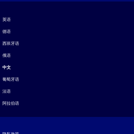
语言
英语
德语
西班牙语
俄语
中文
葡萄牙语
法语
阿拉伯语
Footer legal