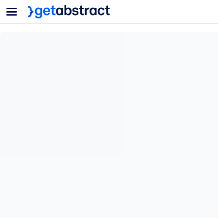
菜单
面向团队与管理者
按用例
面向个人
AI 技能提升
面向人工智能系统
为您的员工配备关键的人工智能技能。
领导力发展
帮助您的管理者为未来的工作时代做好准备。
协作学习
让团队更轻松地共同学习、解决实际问题并更快采取行动。
技能提升与重塑
培养您的员工应对未来挑战所需的技能。
健康与福祉
打造一支更健康、更具韧性的员工队伍。