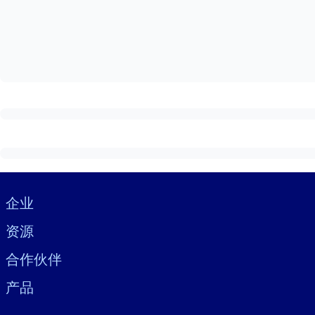
按系统
面向 LMS/LXP
将简短且经过验证的知识引入您的 LMS/LXP，以获得更强的学习效
面向企业图书馆
用值得信赖且即插即用的商业知识丰富您的企业图书馆。
面向人工智能系统
利用可靠、结构化的知识为您的人工智能系统提供动力，以改善输
Visually hidden Text
企业
资源
合作伙伴
产品