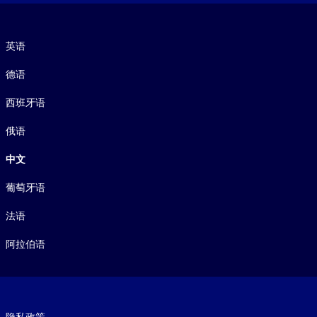
语言
英语
德语
西班牙语
俄语
中文
葡萄牙语
法语
阿拉伯语
Footer legal