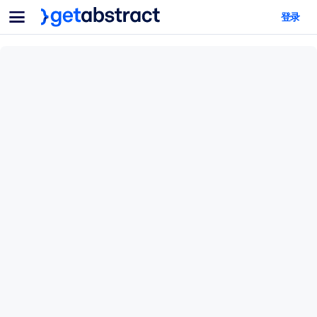
菜单
登录
面向团队与管理者
按用例
面向个人
AI 技能提升
面向人工智能系统
为您的员工配备关键的人工智能技能。
领导力发展
帮助您的管理者为未来的工作时代做好准备。
协作学习
让团队更轻松地共同学习、解决实际问题并更快采取行动。
技能提升与重塑
培养您的员工应对未来挑战所需的技能。
健康与福祉
打造一支更健康、更具韧性的员工队伍。