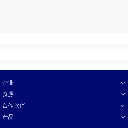
按系统
面向 LMS/LXP
将简短且经过验证的知识引入您的 LMS/LXP，以获得更强的学习效
果。
面向企业图书馆
用值得信赖且即插即用的商业知识丰富您的企业图书馆。
面向人工智能系统
利用可靠、结构化的知识为您的人工智能系统提供动力，以改善输
结果。
Visually hidden Text
企业
资源
合作伙伴
产品