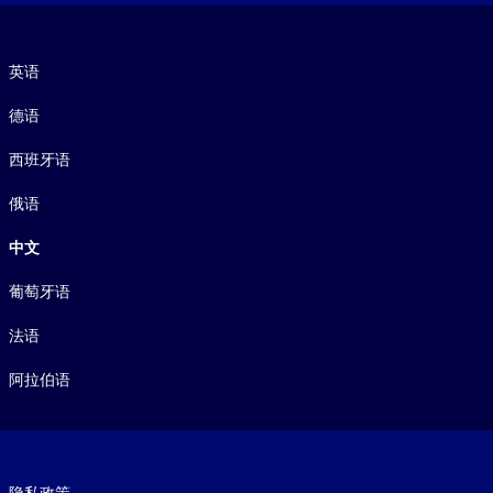
语言
英语
德语
西班牙语
俄语
中文
葡萄牙语
法语
阿拉伯语
Footer legal