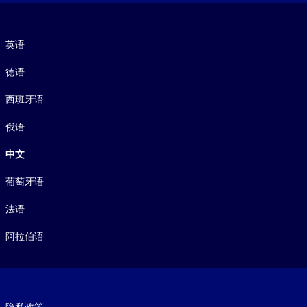
语言
英语
德语
西班牙语
俄语
中文
葡萄牙语
法语
阿拉伯语
Footer legal