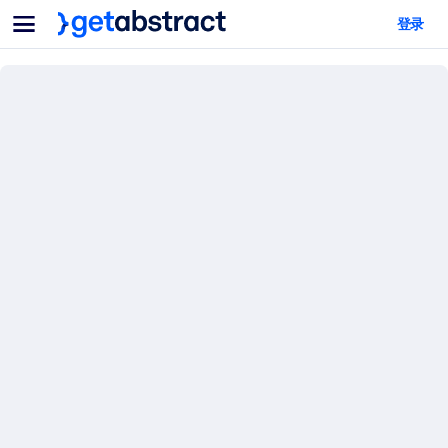
菜单
登录
面向团队与管理者
按用例
面向个人
AI 技能提升
面向人工智能系统
为您的员工配备关键的人工智能技能。
领导力发展
帮助您的管理者为未来的工作时代做好准备。
协作学习
让团队更轻松地共同学习、解决实际问题并更快采取行动。
技能提升与重塑
培养您的员工应对未来挑战所需的技能。
健康与福祉
打造一支更健康、更具韧性的员工队伍。