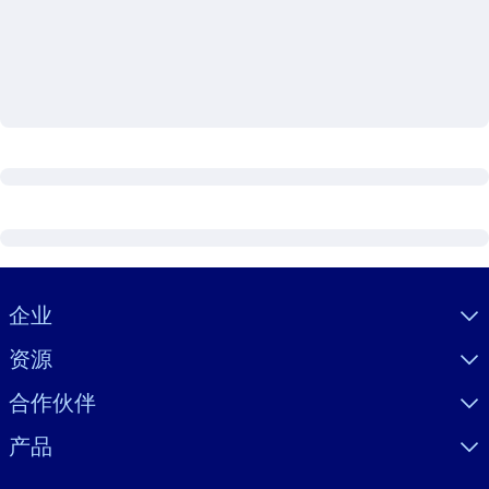
按系统
面向 LMS/LXP
将简短且经过验证的知识引入您的 LMS/LXP，以获得更强的学习效
果。
面向企业图书馆
用值得信赖且即插即用的商业知识丰富您的企业图书馆。
面向人工智能系统
利用可靠、结构化的知识为您的人工智能系统提供动力，以改善输
结果。
Visually hidden Text
企业
资源
合作伙伴
产品