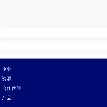
按系统
面向 LMS/LXP
将简短且经过验证的知识引入您的 LMS/LXP，以获得更强的学习效
面向企业图书馆
用值得信赖且即插即用的商业知识丰富您的企业图书馆。
面向人工智能系统
利用可靠、结构化的知识为您的人工智能系统提供动力，以改善输
Visually hidden Text
企业
资源
合作伙伴
产品