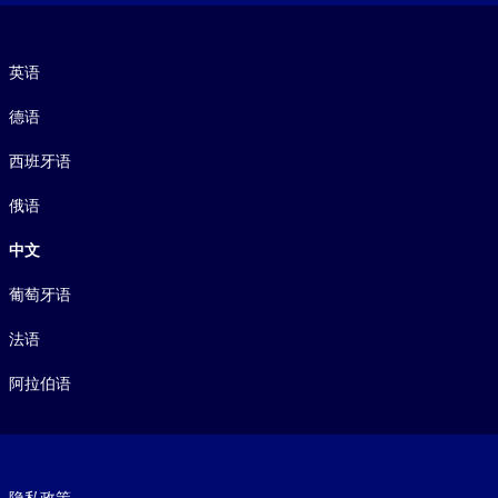
语言
英语
德语
西班牙语
俄语
中文
葡萄牙语
法语
阿拉伯语
Footer legal