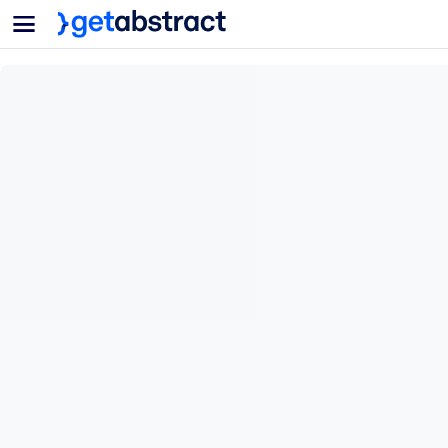
菜单
面向团队与管理者
按用例
面向个人
AI 技能提升
面向人工智能系统
为您的员工配备关键的人工智能技能。
领导力发展
帮助您的管理者为未来的工作时代做好准备。
协作学习
让团队更轻松地共同学习、解决实际问题并更快采取行动。
技能提升与重塑
培养您的员工应对未来挑战所需的技能。
健康与福祉
打造一支更健康、更具韧性的员工队伍。