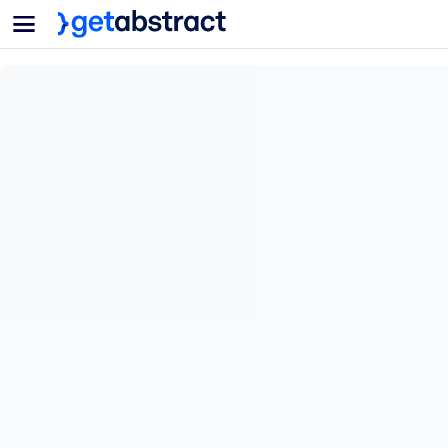
菜单
面向团队与管理者
按用例
面向个人
AI 技能提升
面向人工智能系统
为您的员工配备关键的人工智能技能。
领导力发展
帮助您的管理者为未来的工作时代做好准备。
协作学习
让团队更轻松地共同学习、解决实际问题并更快采取行动。
技能提升与重塑
培养您的员工应对未来挑战所需的技能。
健康与福祉
打造一支更健康、更具韧性的员工队伍。