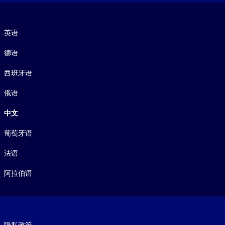
语言
英语
德语
西班牙语
俄语
中文
葡萄牙语
法语
阿拉伯语
Footer legal