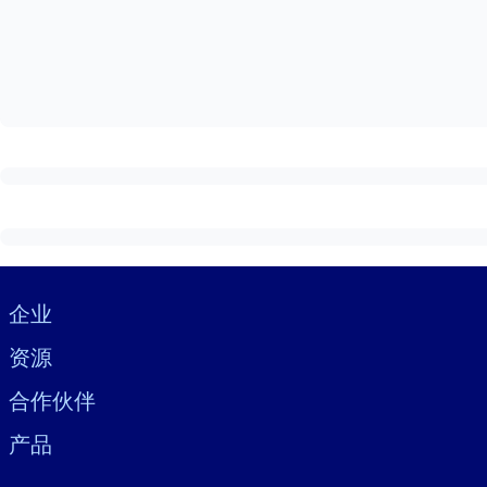
按系统
面向 LMS/LXP
将简短且经过验证的知识引入您的 LMS/LXP，以获得更强的学习效
面向企业图书馆
用值得信赖且即插即用的商业知识丰富您的企业图书馆。
面向人工智能系统
利用可靠、结构化的知识为您的人工智能系统提供动力，以改善输
Visually hidden Text
企业
资源
合作伙伴
产品