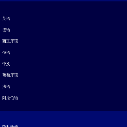
语言
英语
德语
西班牙语
俄语
中文
葡萄牙语
法语
阿拉伯语
Footer legal