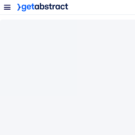
菜单
面向团队与管理者
按用例
面向个人
AI 技能提升
面向人工智能系统
为您的员工配备关键的人工智能技能。
领导力发展
帮助您的管理者为未来的工作时代做好准备。
协作学习
让团队更轻松地共同学习、解决实际问题并更快采取行动。
技能提升与重塑
培养您的员工应对未来挑战所需的技能。
健康与福祉
打造一支更健康、更具韧性的员工队伍。