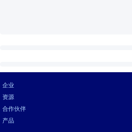
按系统
面向 LMS/LXP
将简短且经过验证的知识引入您的 LMS/LXP，以获得更强的学习效
面向企业图书馆
用值得信赖且即插即用的商业知识丰富您的企业图书馆。
面向人工智能系统
利用可靠、结构化的知识为您的人工智能系统提供动力，以改善输
Visually hidden Text
企业
资源
合作伙伴
产品