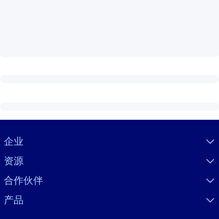
按系统
面向 LMS/LXP
将简短且经过验证的知识引入您的 LMS/LXP，以获得更强的学习效
果。
面向企业图书馆
用值得信赖且即插即用的商业知识丰富您的企业图书馆。
面向人工智能系统
利用可靠、结构化的知识为您的人工智能系统提供动力，以改善输
结果。
Visually hidden Text
企业
资源
合作伙伴
产品