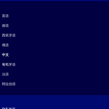
语言
英语
德语
西班牙语
俄语
中文
葡萄牙语
法语
阿拉伯语
Footer legal