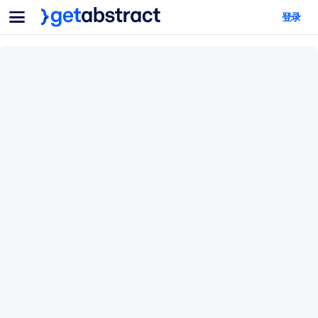
菜单
登录
面向团队与管理者
按用例
面向个人
AI 技能提升
面向人工智能系统
为您的员工配备关键的人工智能技能。
领导力发展
帮助您的管理者为未来的工作时代做好准备。
协作学习
让团队更轻松地共同学习、解决实际问题并更快采取行动。
技能提升与重塑
培养您的员工应对未来挑战所需的技能。
健康与福祉
打造一支更健康、更具韧性的员工队伍。