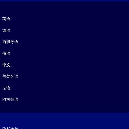
语言
英语
德语
西班牙语
俄语
中文
葡萄牙语
法语
阿拉伯语
Footer legal