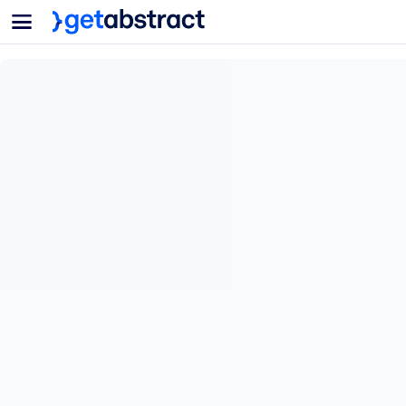
菜单
面向团队与管理者
按用例
面向个人
AI 技能提升
面向人工智能系统
为您的员工配备关键的人工智能技能。
领导力发展
帮助您的管理者为未来的工作时代做好准备。
协作学习
让团队更轻松地共同学习、解决实际问题并更快采取行动。
技能提升与重塑
培养您的员工应对未来挑战所需的技能。
健康与福祉
打造一支更健康、更具韧性的员工队伍。