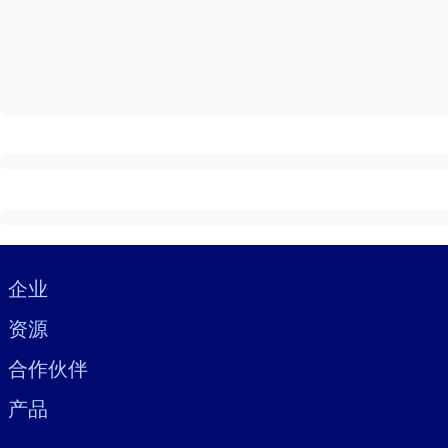
按系统
面向 LMS/LXP
将简短且经过验证的知识引入您的 LMS/LXP，以获得更强的学习效
面向企业图书馆
用值得信赖且即插即用的商业知识丰富您的企业图书馆。
面向人工智能系统
利用可靠、结构化的知识为您的人工智能系统提供动力，以改善输
Visually hidden Text
企业
资源
合作伙伴
产品