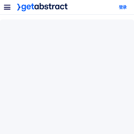
菜单
登录
面向团队与管理者
按用例
面向个人
AI 技能提升
面向人工智能系统
为您的员工配备关键的人工智能技能。
领导力发展
帮助您的管理者为未来的工作时代做好准备。
协作学习
让团队更轻松地共同学习、解决实际问题并更快采取行动。
技能提升与重塑
培养您的员工应对未来挑战所需的技能。
健康与福祉
打造一支更健康、更具韧性的员工队伍。