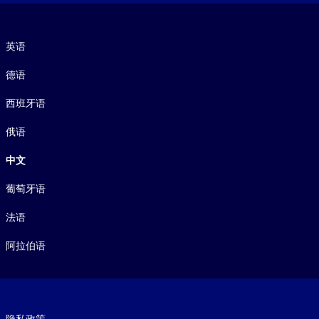
语言
英语
德语
西班牙语
俄语
中文
葡萄牙语
法语
阿拉伯语
Footer legal