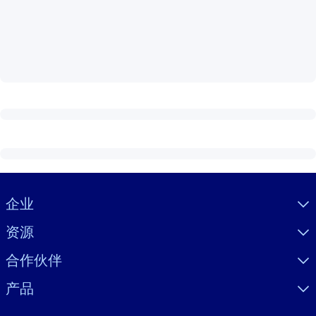
按系统
面向 LMS/LXP
将简短且经过验证的知识引入您的 LMS/LXP，以获得更强的学习效
果。
面向企业图书馆
用值得信赖且即插即用的商业知识丰富您的企业图书馆。
面向人工智能系统
利用可靠、结构化的知识为您的人工智能系统提供动力，以改善输
结果。
Visually hidden Text
企业
资源
合作伙伴
产品