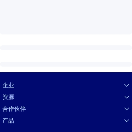
按系统
面向 LMS/LXP
将简短且经过验证的知识引入您的 LMS/LXP，以获得更强的学习效
果。
面向企业图书馆
用值得信赖且即插即用的商业知识丰富您的企业图书馆。
面向人工智能系统
利用可靠、结构化的知识为您的人工智能系统提供动力，以改善输
结果。
Visually hidden Text
企业
资源
合作伙伴
产品