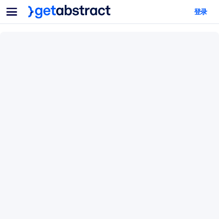
菜单
登录
面向团队与管理者
按用例
面向个人
AI 技能提升
面向人工智能系统
为您的员工配备关键的人工智能技能。
领导力发展
帮助您的管理者为未来的工作时代做好准备。
协作学习
让团队更轻松地共同学习、解决实际问题并更快采取行动。
技能提升与重塑
培养您的员工应对未来挑战所需的技能。
健康与福祉
打造一支更健康、更具韧性的员工队伍。