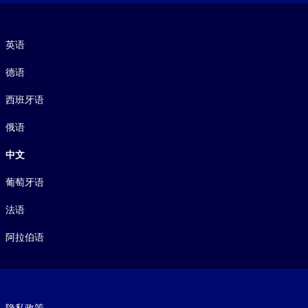
语言
英语
德语
西班牙语
俄语
中文
葡萄牙语
法语
阿拉伯语
Footer legal