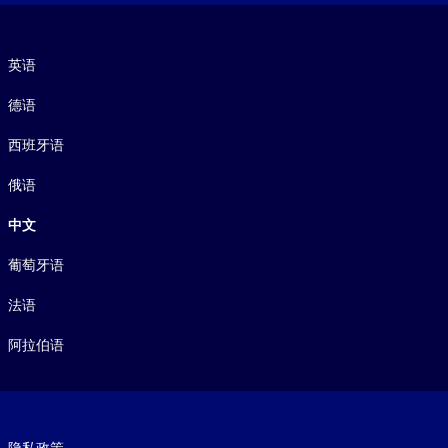
语言
英语
德语
西班牙语
俄语
中文
葡萄牙语
法语
阿拉伯语
Footer legal