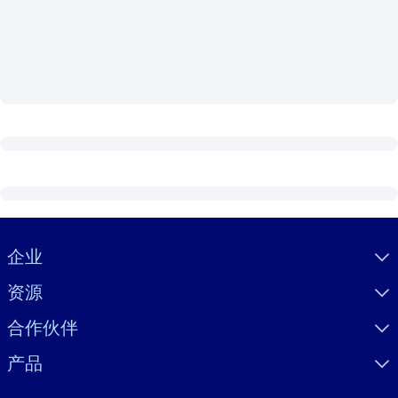
按系统
面向 LMS/LXP
将简短且经过验证的知识引入您的 LMS/LXP，以获得更强的学习效
果。
面向企业图书馆
用值得信赖且即插即用的商业知识丰富您的企业图书馆。
面向人工智能系统
利用可靠、结构化的知识为您的人工智能系统提供动力，以改善输
结果。
Visually hidden Text
企业
资源
合作伙伴
产品