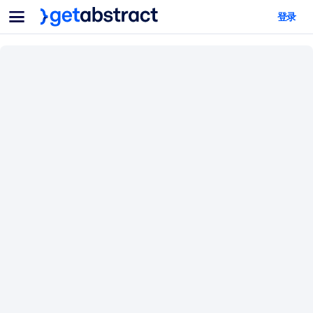
菜单
登录
面向团队与管理者
按用例
面向个人
AI 技能提升
面向人工智能系统
为您的员工配备关键的人工智能技能。
领导力发展
帮助您的管理者为未来的工作时代做好准备。
协作学习
让团队更轻松地共同学习、解决实际问题并更快采取行动。
技能提升与重塑
培养您的员工应对未来挑战所需的技能。
健康与福祉
打造一支更健康、更具韧性的员工队伍。