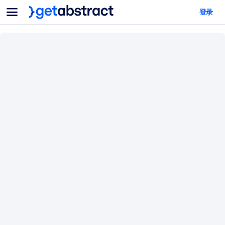
菜单
登录
面向团队与管理者
按用例
面向个人
AI 技能提升
面向人工智能系统
为您的员工配备关键的人工智能技能。
领导力发展
帮助您的管理者为未来的工作时代做好准备。
协作学习
让团队更轻松地共同学习、解决实际问题并更快采取行动。
技能提升与重塑
培养您的员工应对未来挑战所需的技能。
健康与福祉
打造一支更健康、更具韧性的员工队伍。