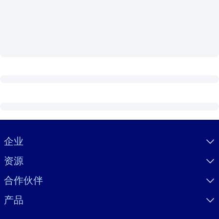
按系统
面向 LMS/LXP
将简短且经过验证的知识引入您的 LMS/LXP，以获得更强的学习效
果。
面向企业图书馆
用值得信赖且即插即用的商业知识丰富您的企业图书馆。
面向人工智能系统
利用可靠、结构化的知识为您的人工智能系统提供动力，以改善输
结果。
Visually hidden Text
企业
资源
合作伙伴
产品