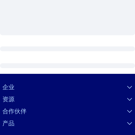
按系统
面向 LMS/LXP
将简短且经过验证的知识引入您的 LMS/LXP，以获得更强的学习效
果。
面向企业图书馆
用值得信赖且即插即用的商业知识丰富您的企业图书馆。
面向人工智能系统
利用可靠、结构化的知识为您的人工智能系统提供动力，以改善输
结果。
Visually hidden Text
企业
资源
合作伙伴
产品