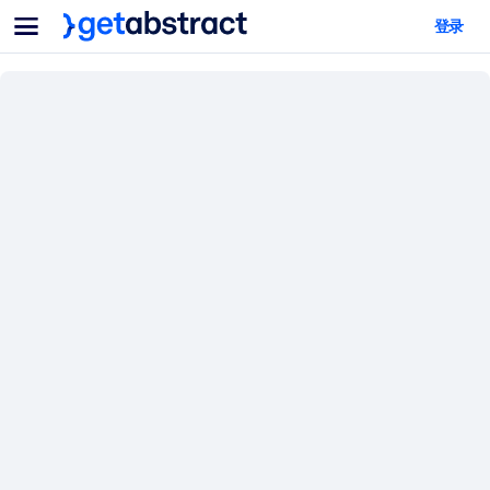
菜单
登录
面向团队与管理者
按用例
面向个人
AI 技能提升
面向人工智能系统
为您的员工配备关键的人工智能技能。
领导力发展
帮助您的管理者为未来的工作时代做好准备。
协作学习
让团队更轻松地共同学习、解决实际问题并更快采取行动。
技能提升与重塑
培养您的员工应对未来挑战所需的技能。
健康与福祉
打造一支更健康、更具韧性的员工队伍。