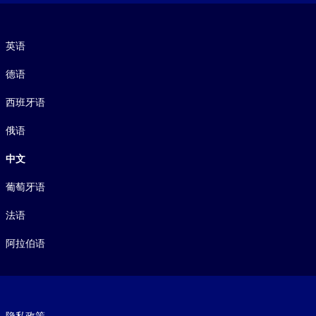
语言
英语
德语
西班牙语
俄语
中文
葡萄牙语
法语
阿拉伯语
Footer legal