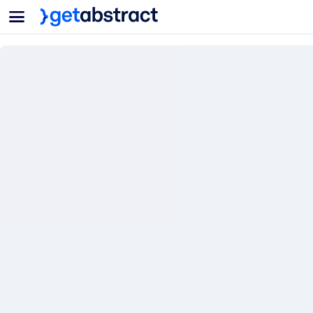
菜单
面向团队与管理者
按用例
面向个人
AI 技能提升
面向人工智能系统
为您的员工配备关键的人工智能技能。
领导力发展
帮助您的管理者为未来的工作时代做好准备。
协作学习
让团队更轻松地共同学习、解决实际问题并更快采取行动。
技能提升与重塑
培养您的员工应对未来挑战所需的技能。
健康与福祉
打造一支更健康、更具韧性的员工队伍。