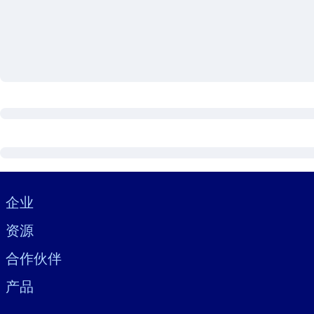
按系统
面向 LMS/LXP
将简短且经过验证的知识引入您的 LMS/LXP，以获得更强的学习效
面向企业图书馆
用值得信赖且即插即用的商业知识丰富您的企业图书馆。
面向人工智能系统
利用可靠、结构化的知识为您的人工智能系统提供动力，以改善输
Visually hidden Text
企业
资源
合作伙伴
产品