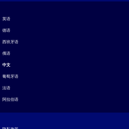
语言
英语
德语
西班牙语
俄语
中文
葡萄牙语
法语
阿拉伯语
Footer legal