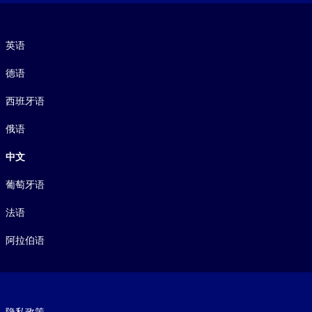
语言
英语
德语
西班牙语
俄语
中文
葡萄牙语
法语
阿拉伯语
Footer legal