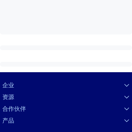
按系统
面向 LMS/LXP
将简短且经过验证的知识引入您的 LMS/LXP，以获得更强的学习效
果。
面向企业图书馆
用值得信赖且即插即用的商业知识丰富您的企业图书馆。
面向人工智能系统
利用可靠、结构化的知识为您的人工智能系统提供动力，以改善输
结果。
Visually hidden Text
企业
资源
合作伙伴
产品