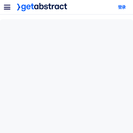
菜单
登录
面向团队与管理者
按用例
面向个人
AI 技能提升
面向人工智能系统
为您的员工配备关键的人工智能技能。
领导力发展
帮助您的管理者为未来的工作时代做好准备。
协作学习
让团队更轻松地共同学习、解决实际问题并更快采取行动。
技能提升与重塑
培养您的员工应对未来挑战所需的技能。
健康与福祉
打造一支更健康、更具韧性的员工队伍。