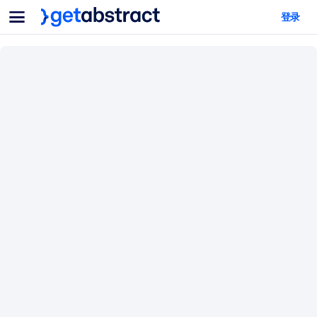
菜单
登录
面向团队与管理者
按用例
面向个人
AI 技能提升
面向人工智能系统
为您的员工配备关键的人工智能技能。
领导力发展
帮助您的管理者为未来的工作时代做好准备。
协作学习
让团队更轻松地共同学习、解决实际问题并更快采取行动。
技能提升与重塑
培养您的员工应对未来挑战所需的技能。
健康与福祉
打造一支更健康、更具韧性的员工队伍。