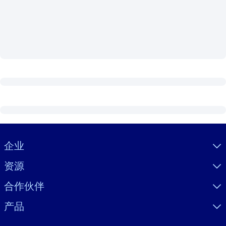
按系统
面向 LMS/LXP
将简短且经过验证的知识引入您的 LMS/LXP，以获得更强的学习效
果。
面向企业图书馆
用值得信赖且即插即用的商业知识丰富您的企业图书馆。
面向人工智能系统
利用可靠、结构化的知识为您的人工智能系统提供动力，以改善输
结果。
Visually hidden Text
企业
资源
合作伙伴
产品