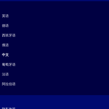
语言
英语
德语
西班牙语
俄语
中文
葡萄牙语
法语
阿拉伯语
Footer legal