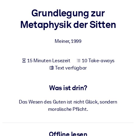
Gesundheit & Wohlbefinden
Grundlegung zur
Bauen Sie eine gesunde und resiliente Belegschaft auf.
Metaphysik der Sitten
NACH SYSTEM
Meiner
,
1999
Für LMS/LXP
Integrieren Sie kompaktes, verifiziertes Wissen in Ihr LMS/LXP für
bessere Lernergebnisse.
15 Minuten Lesezeit
10 Take-aways
Text verfügbar
Für Unternehmensbibliotheken
Bereichern Sie Ihre Unternehmensbibliothek mit
Was ist drin?
vertrauenswürdigem, praxisnahem Business-Wissen.
Für KI-Systeme
Das Wesen des Guten ist nicht Glück, sondern
Nutzen Sie verlässliches, strukturiertes Wissen, um die Ergebnisse
moralische Pflicht.
Ihrer KI-Systeme zu optimieren.
Offline lesen