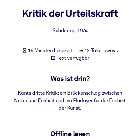
Gesundheit & Wohlbefinden
Kritik der Urteilskraft
Bauen Sie eine gesunde und resiliente Belegschaft auf.
Suhrkamp
,
1974
NACH SYSTEM
Für LMS/LXP
15 Minuten Lesezeit
12 Take-aways
Integrieren Sie kompaktes, verifiziertes Wissen in Ihr LMS/LXP für
Text verfügbar
bessere Lernergebnisse.
Für Unternehmensbibliotheken
Was ist drin?
Bereichern Sie Ihre Unternehmensbibliothek mit
vertrauenswürdigem, praxisnahem Business-Wissen.
Kants dritte Kritik: ein Brückenschlag zwischen
Für KI-Systeme
Natur und Freiheit und ein Plädoyer für die Freiheit
der Kunst.
Nutzen Sie verlässliches, strukturiertes Wissen, um die Ergebnisse
Ihrer KI-Systeme zu optimieren.
Offline lesen