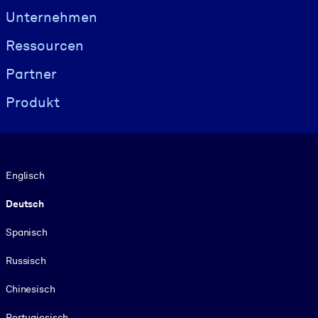
Visually hidden Text
Unternehmen
Ressourcen
Partner
Produkt
Sprache
Englisch
Deutsch
Spanisch
Russisch
Chinesisch
Portugiesisch