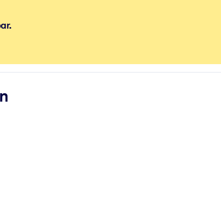
ar.
 bessere Lernergebnisse.
gem, praxisnahem Business-Wissen.
n
 Ihrer KI-Systeme zu optimieren.