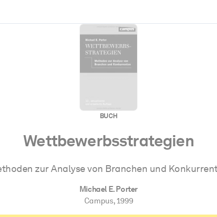
zen aus.
r.
BUCH
zu lösen und schneller zu handeln.
Wettbewerbsstrategien
t braucht.
thoden zur Analyse von Branchen und Konkurren
Michael E. Porter
Campus
,
1999