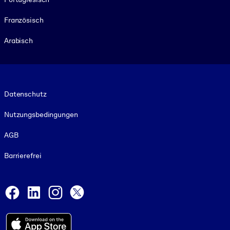
Französisch
Arabisch
Footer legal
Datenschutz
Nutzungsbedingungen
AGB
Barrierefrei
Social and Apps
Facebook
LinkedIn
Instagram
X