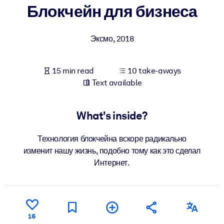
Блокчейн для бизнеса
BY SYSTEM
For LMS/LXP
Эксмо
,
2018
Bring bite-sized, verified knowledge into your LMS/LXP for stronge
learning results.
15 min read
10 take-aways
For Corporate Libraries
Text available
Enrich your corporate library with trusted, ready-to-use business
knowledge.
What's inside?
For AI Systems
Технология блокчейна вскоре радикально
Fuel your AI systems with reliable, structured knowledge to improv
изменит нашу жизнь, подобно тому как это сделал
outputs.
Интернет.
16