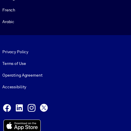
French
Arabic
Footer legal
Privacy Policy
Terms of Use
Operating Agreement
Accessibility
Social and Apps
Facebook
LinkedIn
Instagram
X