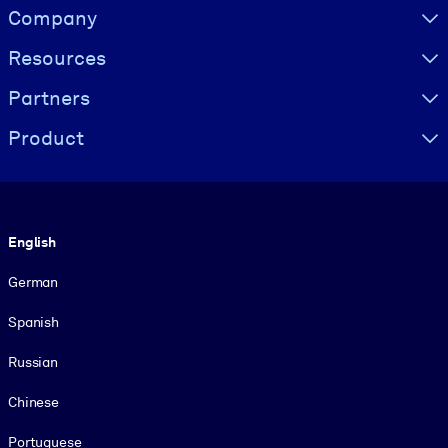
Visually hidden Text
Company
Resources
Partners
Product
Language
English
German
Spanish
Russian
Chinese
Portuguese