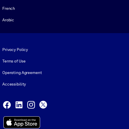
French
Arabic
Footer legal
Privacy Policy
Terms of Use
Operating Agreement
Accessibility
Social and Apps
Facebook
LinkedIn
Instagram
X