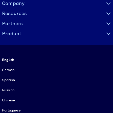
Visually hidden Text
Company
Resources
Partners
Product
Language
English
German
Spanish
Russian
Chinese
Portuguese