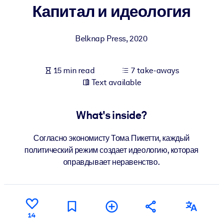
Капитал и идеология
BY SYSTEM
For LMS/LXP
Belknap Press
,
2020
Bring bite-sized, verified knowledge into your LMS/LXP for stronge
learning results.
15 min read
7 take-aways
For Corporate Libraries
Text available
Enrich your corporate library with trusted, ready-to-use business
knowledge.
What's inside?
For AI Systems
Согласно экономисту Тома Пикетти, каждый
Fuel your AI systems with reliable, structured knowledge to improv
политический режим создает идеологию, которая
outputs.
оправдывает неравенство.
14