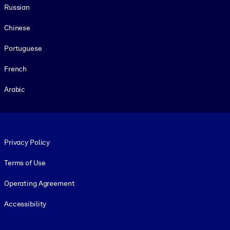
Russian
Chinese
Portuguese
French
Arabic
Footer legal
Privacy Policy
Terms of Use
Operating Agreement
Accessibility
Social and Apps