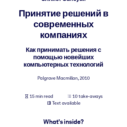
Принятие решений в
BY SYSTEM
For LMS/LXP
современных
Bring bite-sized, verified knowledge into your LMS/LXP for stronge
компаниях
learning results.
For Corporate Libraries
Как принимать решения с
Enrich your corporate library with trusted, ready-to-use business
помощью новейших
knowledge.
компьютерных технологий
For AI Systems
Palgrave Macmillan
,
2010
Fuel your AI systems with reliable, structured knowledge to improv
outputs.
15 min read
10 take-aways
Text available
What's inside?