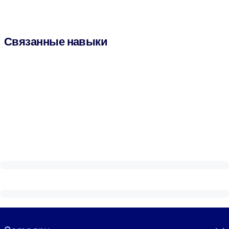
Связанные навыки
Visually hidden Text