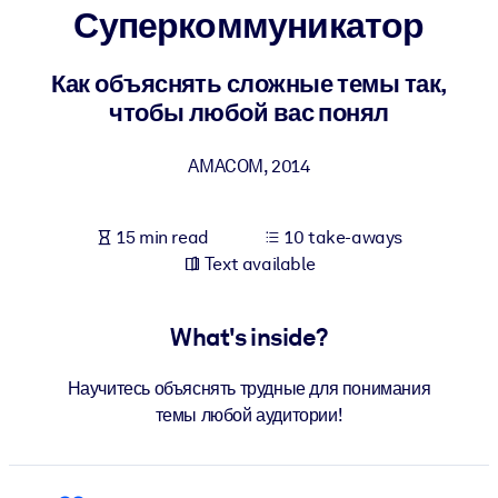
Суперкоммуникатор
BY SYSTEM
For LMS/LXP
Как объяснять сложные темы так,
чтобы любой вас понял
Bring bite-sized, verified knowledge into your LMS/LXP for stronge
learning results.
AMACOM
,
2014
For Corporate Libraries
Enrich your corporate library with trusted, ready-to-use business
15 min read
10 take-aways
knowledge.
Text available
For AI Systems
Fuel your AI systems with reliable, structured knowledge to improv
What's inside?
outputs.
Научитесь объяснять трудные для понимания
темы любой аудитории!