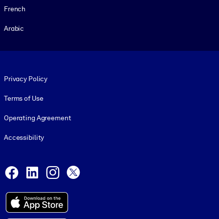
French
Arabic
Footer legal
Privacy Policy
Terms of Use
Operating Agreement
Accessibility
Social and Apps
Facebook
LinkedIn
Instagram
X