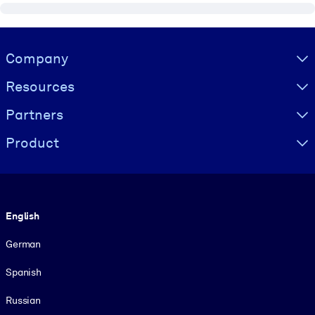
Visually hidden Text
Company
Resources
Partners
Product
Language
English
German
Spanish
Russian