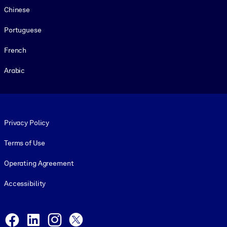
Chinese
Portuguese
French
Arabic
Footer legal
Privacy Policy
Terms of Use
Operating Agreement
Accessibility
Social and Apps
Facebook
LinkedIn
Instagram
X