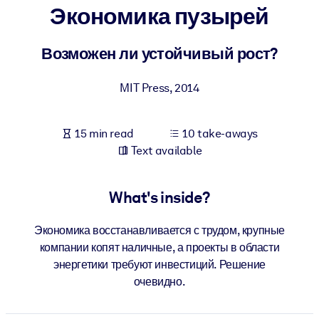
Экономика пузырей
BY SYSTEM
For LMS/LXP
Возможен ли устойчивый рост?
Bring bite-sized, verified knowledge into your LMS/LXP for stronge
MIT Press
,
2014
learning results.
For Corporate Libraries
15 min read
10 take-aways
Enrich your corporate library with trusted, ready-to-use business
Text available
knowledge.
For AI Systems
What's inside?
Fuel your AI systems with reliable, structured knowledge to improv
outputs.
Экономика восстанавливается с трудом, крупные
компании копят наличные, а проекты в области
энергетики требуют инвестиций. Решение
очевидно.