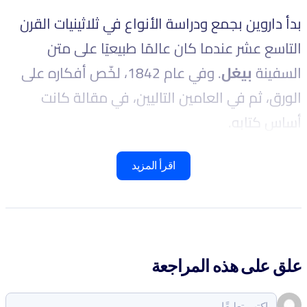
بدأ داروين بجمع ودراسة الأنواع في ثلاثينيات القرن
التاسع عشر عندما كان عالمًا طبيعيًا على متن
السفينة
بيغل
. وفي عام 1842، لخّص أفكاره على
الورق، ثم في العامين التاليين، في مقالة كانت
أساس كتابه.
اقرأ المزيد
علق على هذه المراجعة