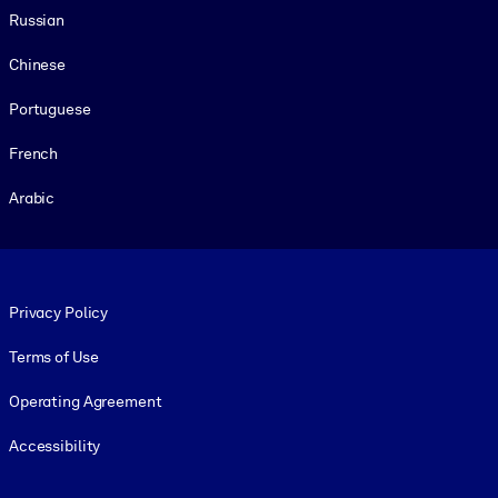
Russian
Chinese
Portuguese
French
Arabic
Footer legal
Privacy Policy
Terms of Use
Operating Agreement
Accessibility
Social and Apps