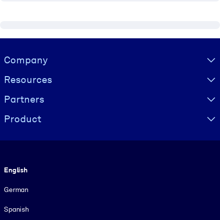
Visually hidden Text
Company
Resources
Partners
Product
Language
English
German
Spanish