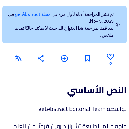
BY SYSTEM
تم نشر المراجعة أدناه لأول مرة في
مجلة getAbstract
في
For LMS/LXP
Nov 5, 2025.
لقد قمنا بمراجعة هذا العنوان لك حيث لا يمكننا حاليًا تقديم
Bring bite-sized, verified knowledge into your LMS/LXP for stronge
ملخص.
learning results.
For Corporate Libraries
Enrich your corporate library with trusted, ready-to-use business
knowledge.
0
For AI Systems
Fuel your AI systems with reliable, structured knowledge to improv
النص الأساسي
outputs.
بواسطة getAbstract Editorial Team
واجه عالم الطبيعة تشارلز داروين قرونًا من العلم