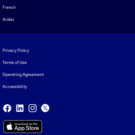
French
Arabic
Footer legal
Privacy Policy
Terms of Use
Operating Agreement
Accessibility
Social and Apps
Facebook
LinkedIn
Instagram
X