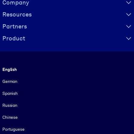
Visually hidden Text
Company
Resources
Partners
Product
Language
English
German
Spanish
Russian
Chinese
Portuguese