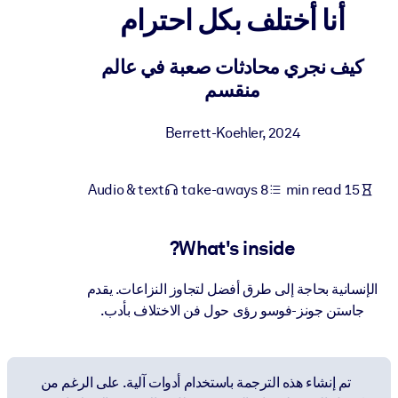
أنا أختلف بكل احترام
BY SYSTEM
For LMS/LXP
كيف نجري محادثات صعبة في عالم
منقسم
Bring bite-sized, verified knowledge into your LMS/LXP for stronge
learning results.
Berrett-Koehler
,
2024
For Corporate Libraries
Enrich your corporate library with trusted, ready-to-use business
Audio & text
8 take-aways
15 min read
knowledge.
For AI Systems
What's inside?
Fuel your AI systems with reliable, structured knowledge to improv
outputs.
الإنسانية بحاجة إلى طرق أفضل لتجاوز النزاعات. يقدم
جاستن جونز-فوسو رؤى حول فن الاختلاف بأدب.
تم إنشاء هذه الترجمة باستخدام أدوات آلية. على الرغم من