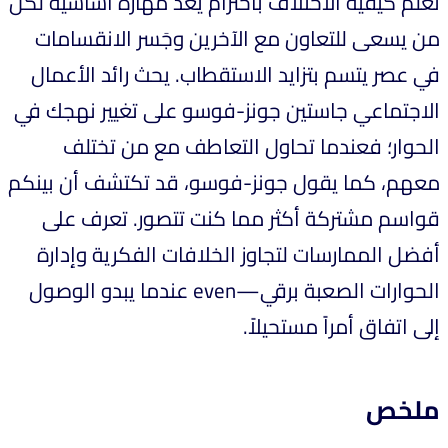
تعلم كيفية الاختلاف باحترام يُعد مهارة أساسية لكل
من يسعى للتعاون مع الآخرين وجَسر الانقسامات
في عصر يتسم بتزايد الاستقطاب. يحث رائد الأعمال
الاجتماعي جاستين جونز-فوسو على تغيير نهجك في
الحوار؛ فعندما تحاول التعاطف مع من تختلف
معهم، كما يقول جونز-فوسو، قد تكتشف أن بينكم
قواسم مشتركة أكثر مما كنت تتصور. تعرف على
أفضل الممارسات لتجاوز الخلافات الفكرية وإدارة
الحوارات الصعبة برقي—even عندما يبدو الوصول
إلى اتفاق أمراً مستحيلاً.
ملخص