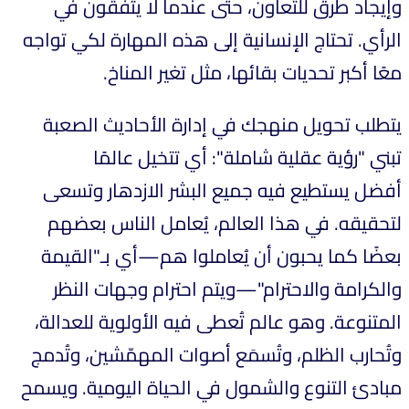
وإيجاد طرق للتعاون، حتى عندما لا يتفقون في
الرأي. تحتاج الإنسانية إلى هذه المهارة لكي تواجه
معًا أكبر تحديات بقائها، مثل تغير المناخ.
يتطلب تحويل منهجك في إدارة الأحاديث الصعبة
تبني "رؤية عقلية شاملة": أي تتخيل عالمًا
أفضل يستطيع فيه جميع البشر الازدهار وتسعى
لتحقيقه. في هذا العالم، يُعامل الناس بعضهم
بعضًا كما يحبون أن يُعاملوا هم—أي بـ"القيمة
والكرامة والاحترام"—ويتم احترام وجهات النظر
المتنوعة. وهو عالم تُعطى فيه الأولوية للعدالة،
وتُحارب الظلم، وتُسمَع أصوات المهمّشين، وتُدمج
مبادئ التنوع والشمول في الحياة اليومية. ويسمح