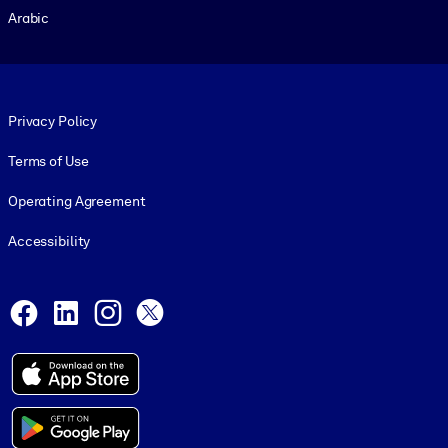
Arabic
Footer legal
Privacy Policy
Terms of Use
Operating Agreement
Accessibility
Social and Apps
Facebook
LinkedIn
Instagram
X