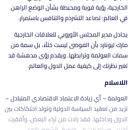
الخارجية، رؤية قوية ومحبطة بشأن الوضع الراهن
في العالم: تصاعد التشرذم والتنافس باستمرار.
يجادل مدير المجلس الأوروبي للعلاقات الخارجية
مارك ليونارد بأن الفوضى ليست خللًا، بل سمة من
سمات العولمة وترابطها. ويقدم رؤى مدهشة قد
تغير نظرتك إلى كيفية عمل الدول والعالم.
اللاسلام
العولمة – أي زيادة الاعتماد الاقتصادي المتبادل –
تزيد من تعقيد السياسة الدولية وتولد احتكاكات بين
الدول وداخلها. فقد زادت من ثراء البعض، وأفقرت
آخرين، وساهمت في تعميق الشعور بالوعي