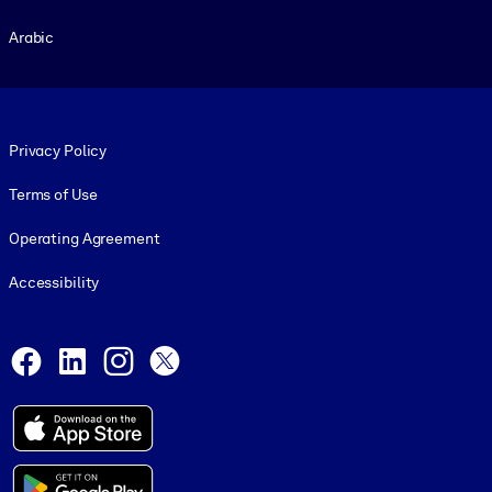
Arabic
Footer legal
Privacy Policy
Terms of Use
Operating Agreement
Accessibility
Social and Apps
Facebook
LinkedIn
Instagram
X