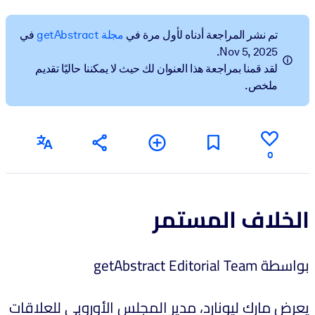
BY SYSTEM
تم نشر المراجعة أدناه لأول مرة في
مجلة getAbstract
في
For LMS/LXP
Nov 5, 2025.
لقد قمنا بمراجعة هذا العنوان لك حيث لا يمكننا حاليًا تقديم
Bring bite-sized, verified knowledge into your LMS/LXP for stronge
ملخص.
learning results.
For Corporate Libraries
Enrich your corporate library with trusted, ready-to-use business
knowledge.
0
For AI Systems
Fuel your AI systems with reliable, structured knowledge to improv
الخلاف المستمر
outputs.
بواسطة getAbstract Editorial Team
يعرض مارك ليونارد، مدير المجلس الأوروبي للعلاقات