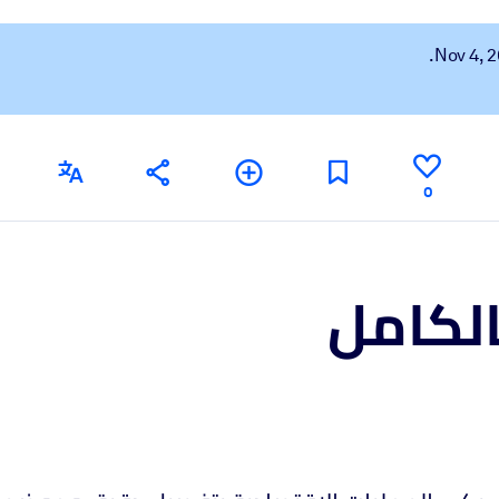
 learning results.
knowledge.
0
e outputs.
الكامل