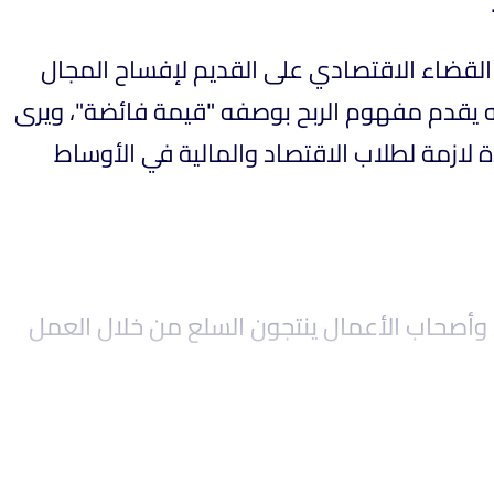
 "التدمير الخلّاق"، التي تفترض القضاء الاقتصادي على القديم لإفساح المجال
 1934 فقط إلى تلك الفكرة الشهيرة، فإنه يقدم مفهوم الربح بوصفه "قيمة فائضة"، ويرى
ة لازمة لطلاب الاقتصاد والمالية في الأوساط
ال وأصحاب الأعمال ينتجون السلع من خلال العمل