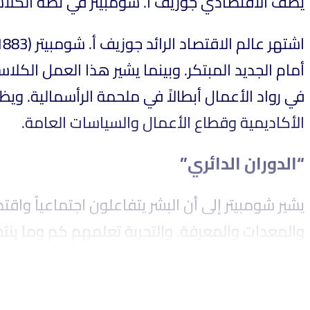
يصف الاقتصادي جوزيف أ. شومبيتر في نصه الكل.
في رواد الأعمال أبطالاً في ملحمة الرأسمالية. ويظ
الأكاديمية وقطاع الأعمال والسياسات العامة.
“الدوران الدائري”
يشير شومبيتر إلى أن البشر يتفاعلون اجتماعياً وا
والمعدات والمعرفة. والتجربة تعلمهم كم وما ين.