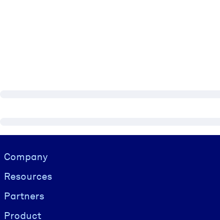
Visually hidden Text
Company
Resources
Partners
Product