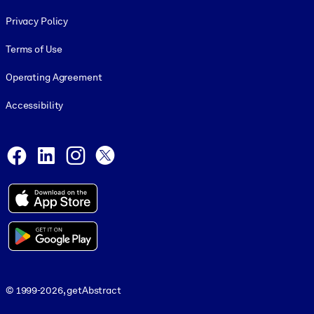
Footer legal
Privacy Policy
Terms of Use
Operating Agreement
Accessibility
Social and Apps
Facebook
LinkedIn
Instagram
X
© 1999-2026, getAbstract
© 1999-2026, getAbstract