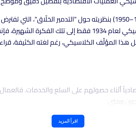
اسيكي العمليات الاقتصادية بتفصيل دقيق وموضح
اشتهر عالم الاقتصاد الرائد جوزيف أ. شومبيتر (1883–1950) بنظريته حول
أمام الجديد المبتكر. وبينما يشير هذا العمل الكلاسيكي لعام
ل هذا المؤلَّف الكلاسيكي، رغم لغته الكثيفة، قراء
قتصادياً أثناء حصولهم على السلع والخدمات. فالعم
تجون ومتى
اقرأ المزيد