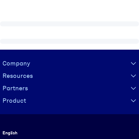
Visually hidden Text
Company
Resources
Partners
Product
Language
English