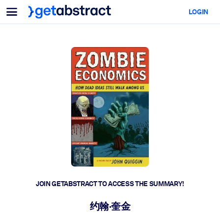
Menu
LOGIN
For Teams & Leaders
BY USE CASE
For You
AI Upskilling
For AI Systems
Equip your employees with critical AI skills.
Leadership Development
Prepare your leaders for the next era of work.
Collaborative Learning
Make it easy for teams to learn together, solve real problems, and
act faster.
Upskilling & Reskilling
Build the skills your workforce needs for what's next.
JOIN GETABSTRACT TO ACCESS THE SUMMARY!
Health & Well-Being
约翰·奎金
Build a healthier, more resilient workforce.