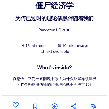
僵尸经济学
BY SYSTEM
For LMS/LXP
为何已过时的理论依然伴随着我们
Bring bite-sized, verified knowledge into your LMS/LXP for stronge
Princeton UP
,
2010
learning results.
For Corporate Libraries
15 min read
10 take-aways
Enrich your corporate library with trusted, ready-to-use business
Text available
knowledge.
For AI Systems
What's inside?
Fuel your AI systems with reliable, structured knowledge to improv
outputs.
真恐怖！它们一直阴魂不散！为什么那些导致世界
面临金融崩溃边缘的经济理论就不会消亡呢？