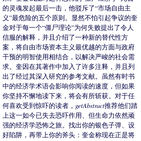
的灵魂发起最后一击，他驳斥了“市场自由主
义”最危险的五个原则。显然不怕引起争议的奎
金对于每一个“僵尸理论”为何失败提出了令人
信服的解释，并且介绍了一种新的替代性方
案，将自由市场资本主义最优越的方面与政府
干预的明智使用相结合，以解决严峻的社会需
求。奎因在其著作中加入了许多注释，并且列
出了经过其深入研究的参考文献。虽然有时书
中的经济学术语会影响你阅读的速度，但如果
你坚持不懈地读下来，将会有所斩获。对于任
何喜欢受到惊吓的读者，
getAbstract
推荐他们踏
上这一如今已失去恐吓作用、但生命力依然顽
强的经济学恐怖之旅。找出你的银色子弹、设
好陷阱，再带上你的斧头：奎金称现在正是将