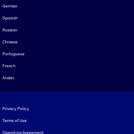
German
Spanish
Russian
Chinese
Portuguese
French
Arabic
Footer legal
Privacy Policy
Terms of Use
Operating Agreement