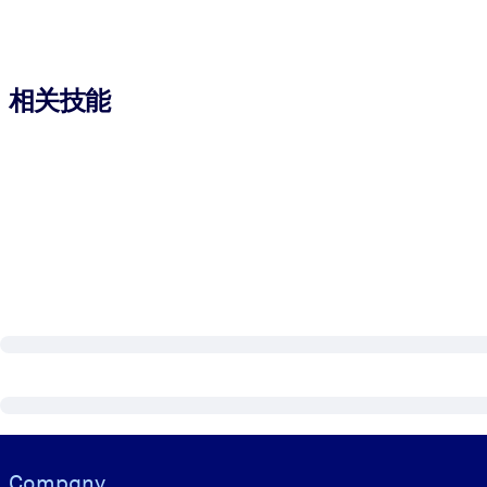
相关技能
Visually hidden Text
Company