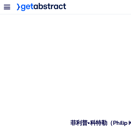
Menu
For Teams & Leaders
BY USE CASE
For You
AI Upskilling
For AI Systems
Equip your employees with critical AI skills.
Leadership Development
Prepare your leaders for the next era of work.
Collaborative Learning
Make it easy for teams to learn together, solve real problems, and a
Upskilling & Reskilling
Build the skills your workforce needs for what's next.
Health & Well-Being
Build a healthier, more resilient workforce.
菲利普•科特勒（Philip Ko