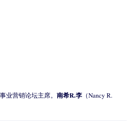
南希
R.
李
el），事业营销论坛主席。
（Nancy R.