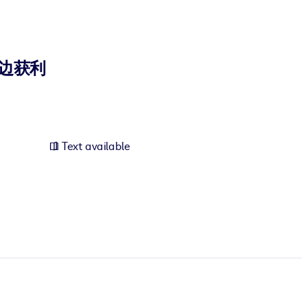
边获利
Text available