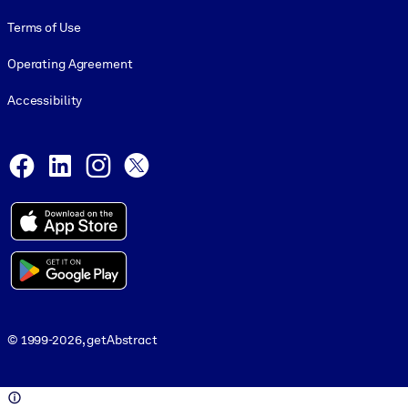
Terms of Use
Operating Agreement
Accessibility
Social and Apps
Facebook
LinkedIn
Instagram
X
© 1999-2026, getAbstract
© 1999-2026, getAbstract