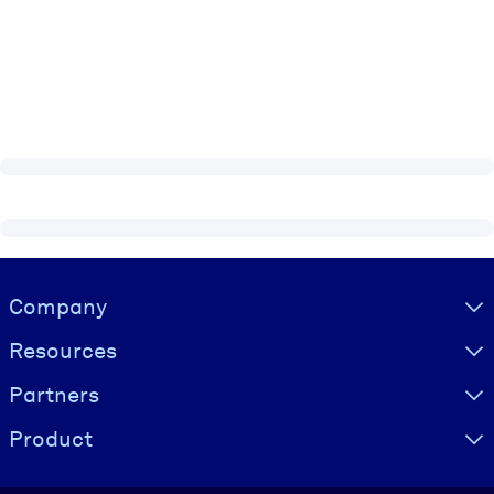
Visually hidden Text
Company
Resources
Partners
Product