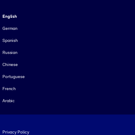
Language
English
German
Spanish
Russian
Chinese
Portuguese
French
Arabic
Footer legal
Privacy Policy