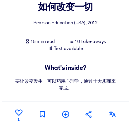
如何改变一切
BY SYSTEM
For LMS/LXP
Pearson Education (USA)
,
2012
Bring bite-sized, verified knowledge into your LMS/LXP for stronge
learning results.
15 min read
10 take-aways
For Corporate Libraries
Text available
Enrich your corporate library with trusted, ready-to-use business
knowledge.
What's inside?
For AI Systems
要让改变发生，可以巧用心理学，通过十大步骤来
Fuel your AI systems with reliable, structured knowledge to improv
完成。
outputs.
1