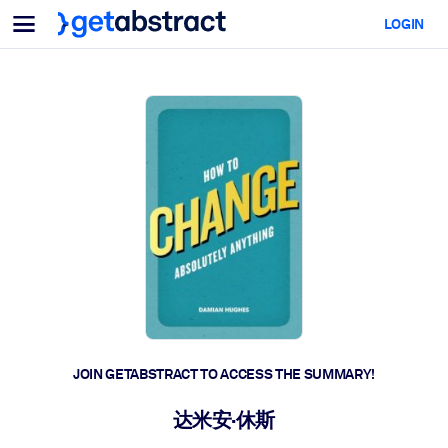
Menu
LOGIN
For Teams & Leaders
BY USE CASE
For You
AI Upskilling
For AI Systems
Equip your employees with critical AI skills.
Leadership Development
Prepare your leaders for the next era of work.
Collaborative Learning
Make it easy for teams to learn together, solve real problems, and
act faster.
Upskilling & Reskilling
Build the skills your workforce needs for what's next.
JOIN GETABSTRACT TO ACCESS THE SUMMARY!
Health & Well-Being
达米安·休斯
Build a healthier, more resilient workforce.