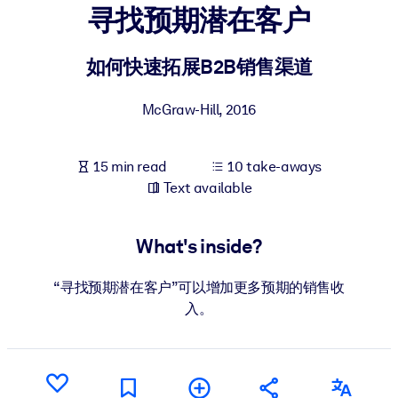
寻找预期潜在客户
BY SYSTEM
For LMS/LXP
如何快速拓展B2B销售渠道
Bring bite-sized, verified knowledge into your LMS/LXP for stronge
McGraw-Hill
,
2016
learning results.
For Corporate Libraries
15 min read
10 take-aways
Enrich your corporate library with trusted, ready-to-use business
Text available
knowledge.
For AI Systems
What's inside?
Fuel your AI systems with reliable, structured knowledge to improv
outputs.
“寻找预期潜在客户”可以增加更多预期的销售收
入。