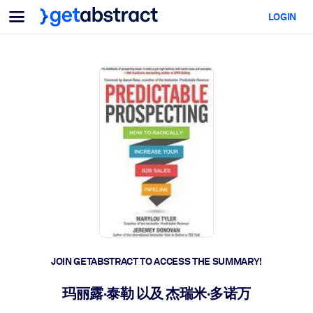
Menu
LOGIN
For Teams & Leaders
BY USE CASE
For You
AI Upskilling
For AI Systems
Equip your employees with critical AI skills.
Leadership Development
Prepare your leaders for the next era of work.
Collaborative Learning
Make it easy for teams to learn together, solve real problems, and
act faster.
Upskilling & Reskilling
Build the skills your workforce needs for what's next.
JOIN GETABSTRACT TO ACCESS THE SUMMARY!
Health & Well-Being
玛丽露·泰勒 以及 杰瑞米·多诺万
Build a healthier, more resilient workforce.