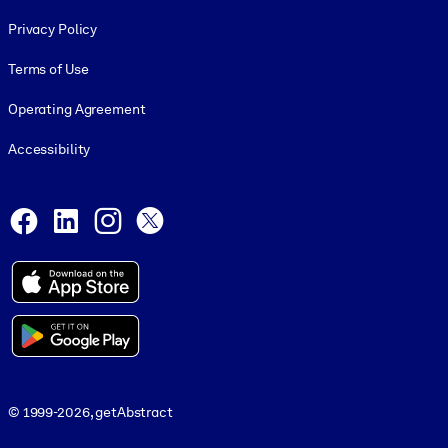
Footer legal
Privacy Policy
Terms of Use
Operating Agreement
Accessibility
Social and Apps
Facebook
LinkedIn
Instagram
X
© 1999-2026, getAbstract
© 1999-2026, getAbstract