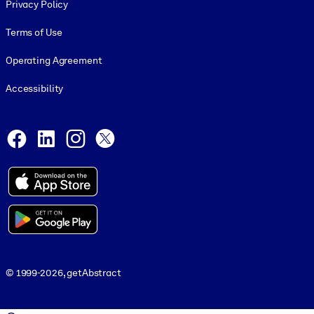
Privacy Policy
Terms of Use
Operating Agreement
Accessibility
Social and Apps
Facebook
LinkedIn
Instagram
X
© 1999-2026, getAbstract
© 1999-2026, getAbstract