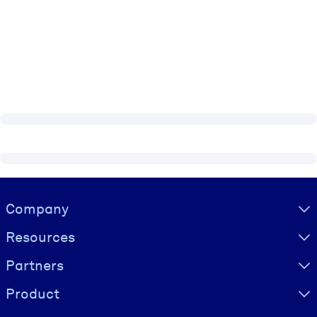
Visually hidden Text
Company
Resources
Partners
Product