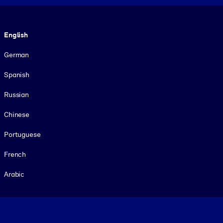
Language
English
German
Spanish
Russian
Chinese
Portuguese
French
Arabic
Footer legal