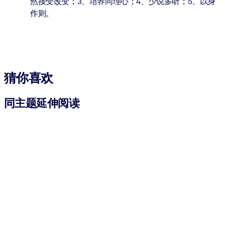
然接受改变；3、培养同理心；4、少说多听；5、以身
作则。
猜你喜欢
同主题延伸阅读