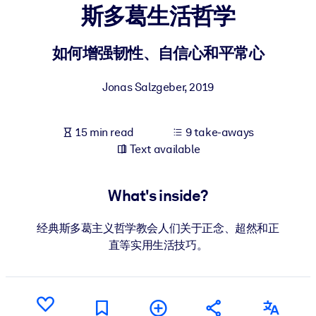
斯多葛生活哲学
BY SYSTEM
For LMS/LXP
如何增强韧性、自信心和平常心
Bring bite-sized, verified knowledge into your LMS/LXP for stronge
Jonas Salzgeber
,
2019
learning results.
For Corporate Libraries
15 min read
9 take-aways
Enrich your corporate library with trusted, ready-to-use business
Text available
knowledge.
For AI Systems
What's inside?
Fuel your AI systems with reliable, structured knowledge to improv
outputs.
经典斯多葛主义哲学教会人们关于正念、超然和正
直等实用生活技巧。