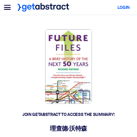
Menu
LOGIN
For Teams & Leaders
BY USE CASE
For You
AI Upskilling
For AI Systems
Equip your employees with critical AI skills.
Leadership Development
Prepare your leaders for the next era of work.
Collaborative Learning
Make it easy for teams to learn together, solve real problems, and
act faster.
Upskilling & Reskilling
Build the skills your workforce needs for what's next.
JOIN GETABSTRACT TO ACCESS THE SUMMARY!
Health & Well-Being
理查德·沃特森
Build a healthier, more resilient workforce.