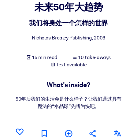
未来50年大趋势
BY SYSTEM
For LMS/LXP
我们将身处一个怎样的世界
Bring bite-sized, verified knowledge into your LMS/LXP for stronge
Nicholas Brealey Publishing
,
2008
learning results.
For Corporate Libraries
15 min read
10 take-aways
Enrich your corporate library with trusted, ready-to-use business
Text available
knowledge.
For AI Systems
What's inside?
Fuel your AI systems with reliable, structured knowledge to improv
outputs.
50年后我们的生活会是什么样子？让我们通过具有
魔法的“水晶球”先睹为快吧。