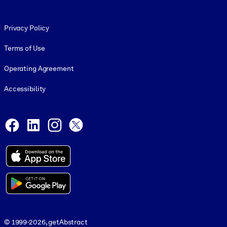
Footer legal
Privacy Policy
Terms of Use
Operating Agreement
Accessibility
Social and Apps
Facebook
LinkedIn
Instagram
X
© 1999-2026, getAbstract
© 1999-2026, getAbstract