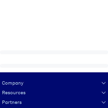
Visually hidden Text
Company
Resources
Partners