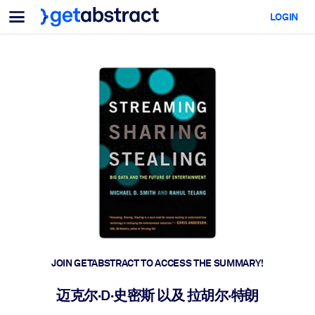
Menu
LOGIN
For Teams & Leaders
BY USE CASE
For You
AI Upskilling
For AI Systems
Equip your employees with critical AI skills.
Leadership Development
Prepare your leaders for the next era of work.
Collaborative Learning
Make it easy for teams to learn together, solve real problems, and
act faster.
Upskilling & Reskilling
Build the skills your workforce needs for what's next.
JOIN GETABSTRACT TO ACCESS THE SUMMARY!
Health & Well-Being
迈克尔·D·史密斯 以及 拉胡尔·特朗
Build a healthier, more resilient workforce.