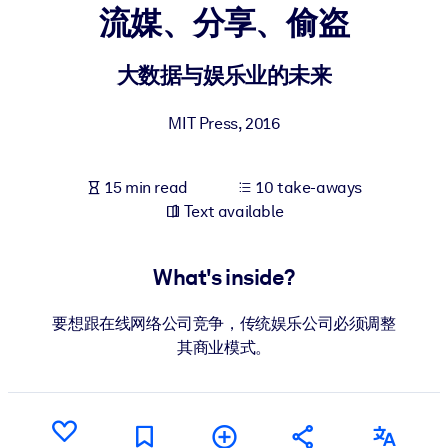
流媒、分享、偷盗
BY SYSTEM
For LMS/LXP
大数据与娱乐业的未来
Bring bite-sized, verified knowledge into your LMS/LXP for stronge
MIT Press
,
2016
learning results.
For Corporate Libraries
15 min read
10 take-aways
Enrich your corporate library with trusted, ready-to-use business
Text available
knowledge.
For AI Systems
What's inside?
Fuel your AI systems with reliable, structured knowledge to improv
outputs.
要想跟在线网络公司竞争，传统娱乐公司必须调整
其商业模式。