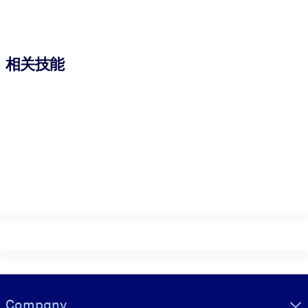
相关技能
Visually hidden Text
Company