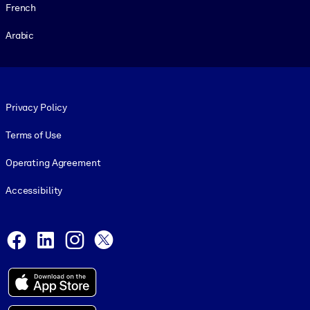
French
Arabic
Footer legal
Privacy Policy
Terms of Use
Operating Agreement
Accessibility
Social and Apps
Facebook
LinkedIn
Instagram
X