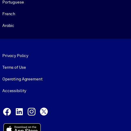
Portuguese
French
Arabic
Footer legal
Privacy Policy
Terms of Use
Operating Agreement
Accessibility
Social and Apps
Facebook
LinkedIn
Instagram
X