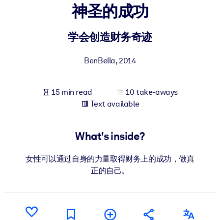
神圣的成功
BY SYSTEM
For LMS/LXP
学会创造财务奇迹
Bring bite-sized, verified knowledge into your LMS/LXP for stronge
BenBella
,
2014
learning results.
For Corporate Libraries
15 min read
10 take-aways
Enrich your corporate library with trusted, ready-to-use business
Text available
knowledge.
For AI Systems
What's inside?
Fuel your AI systems with reliable, structured knowledge to improv
outputs.
女性可以通过自身的力量取得财务上的成功，做真
正的自己。