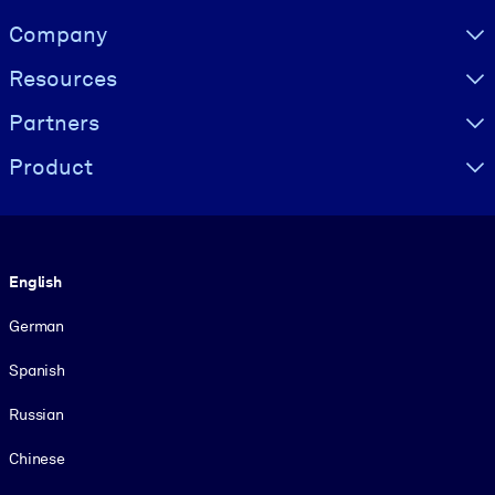
Visually hidden Text
Company
Resources
Partners
Product
Language
English
German
Spanish
Russian
Chinese