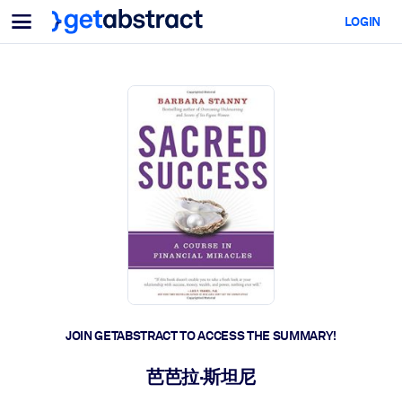
Menu
LOGIN
For Teams & Leaders
BY USE CASE
For You
AI Upskilling
For AI Systems
Equip your employees with critical AI skills.
Leadership Development
Prepare your leaders for the next era of work.
Collaborative Learning
Make it easy for teams to learn together, solve real problems, and
act faster.
Upskilling & Reskilling
Build the skills your workforce needs for what's next.
JOIN GETABSTRACT TO ACCESS THE SUMMARY!
Health & Well-Being
芭芭拉·斯坦尼
Build a healthier, more resilient workforce.