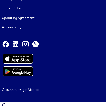
Terms of Use
Operating Agreement
Accessibility
Social and Apps
Facebook
LinkedIn
Instagram
X
© 1999-2026, getAbstract
© 1999-2026, getAbstract