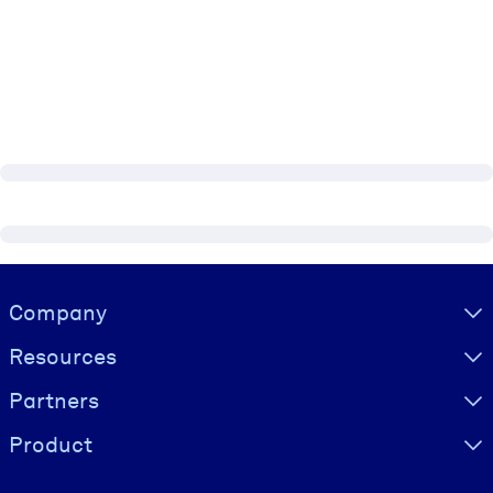
Visually hidden Text
Company
Resources
Partners
Product