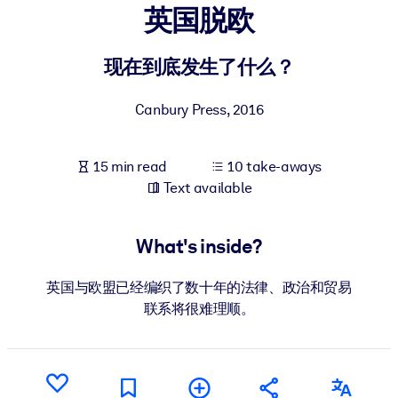
英国脱欧
BY SYSTEM
For LMS/LXP
现在到底发生了什么？
Bring bite-sized, verified knowledge into your LMS/LXP for stronge
Canbury Press
,
2016
learning results.
For Corporate Libraries
15 min read
10 take-aways
Enrich your corporate library with trusted, ready-to-use business
Text available
knowledge.
For AI Systems
What's inside?
Fuel your AI systems with reliable, structured knowledge to improv
outputs.
英国与欧盟已经编织了数十年的法律、政治和贸易
联系将很难理顺。