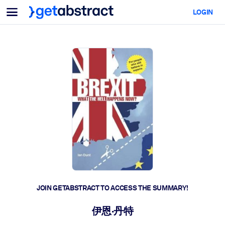
Menu
LOGIN
For Teams & Leaders
BY USE CASE
For You
AI Upskilling
For AI Systems
Equip your employees with critical AI skills.
Leadership Development
Prepare your leaders for the next era of work.
Collaborative Learning
Make it easy for teams to learn together, solve real problems, and
act faster.
Upskilling & Reskilling
Build the skills your workforce needs for what's next.
JOIN GETABSTRACT TO ACCESS THE SUMMARY!
Health & Well-Being
伊恩·丹特
Build a healthier, more resilient workforce.