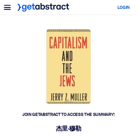
Menu
LOGIN
For Teams & Leaders
BY USE CASE
For You
AI Upskilling
For AI Systems
Equip your employees with critical AI skills.
Leadership Development
Prepare your leaders for the next era of work.
Collaborative Learning
Make it easy for teams to learn together, solve real problems, and
act faster.
Upskilling & Reskilling
Build the skills your workforce needs for what's next.
JOIN GETABSTRACT TO ACCESS THE SUMMARY!
Health & Well-Being
杰里·穆勒
Build a healthier, more resilient workforce.