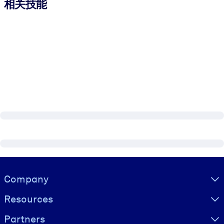
相关技能
Visually hidden Text
Company
Resources
Partners