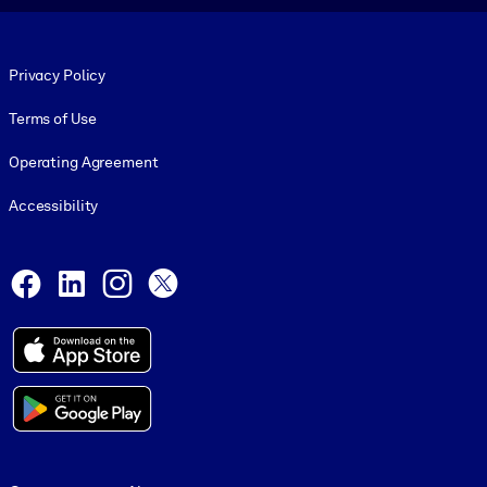
Footer legal
Privacy Policy
Terms of Use
Operating Agreement
Accessibility
Social and Apps
Facebook
LinkedIn
Instagram
X
© 1999-2026, getAbstract