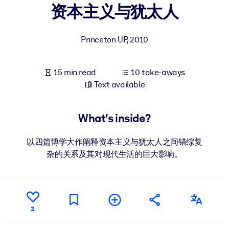
资本主义与犹太人
BY SYSTEM
For LMS/LXP
Princeton UP
,
2010
Bring bite-sized, verified knowledge into your LMS/LXP for stronge
learning results.
15 min read
10 take-aways
For Corporate Libraries
Text available
Enrich your corporate library with trusted, ready-to-use business
knowledge.
What's inside?
For AI Systems
以四篇博学大作阐释资本主义与犹太人之间错综复
Fuel your AI systems with reliable, structured knowledge to improv
杂的关系及其对现代生活的巨大影响。
outputs.
2