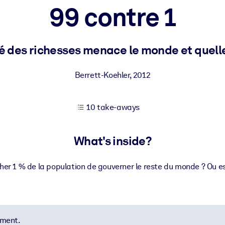
99 contre 1
 learning results.
 des richesses menace le monde et quelle
knowledge.
Berrett-Koehler
,
2012
10 take-aways
e outputs.
What's inside?
 1 % de la population de gouverner le reste du monde ? Ou est
ement.