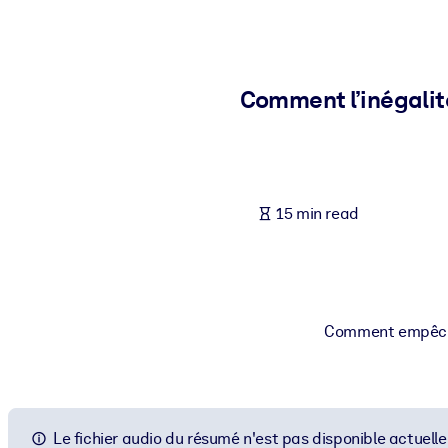
BY SYSTEM
For LMS/LXP
Bring bite-sized, verified knowledge into your LMS/LXP for stronger
Comment l’inégalité
For Corporate Libraries
Enrich your corporate library with trusted, ready-to-use business 
For AI Systems
15 min read
Fuel your AI systems with reliable, structured knowledge to improv
Comment empêcher
Le fichier audio du résumé n'est pas disponible actuell