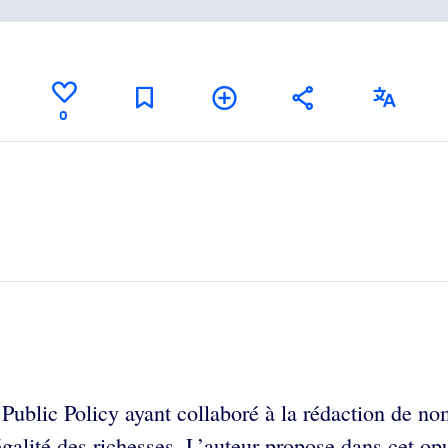
0
r Public Policy ayant collaboré à la rédaction de n
égalité des richesses. L’auteur propose dans cet op