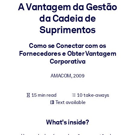
A Vantagem da Gestão
BY SYSTEM
da Cadeia de
For LMS/LXP
Suprimentos
Bring bite-sized, verified knowledge into your LMS/LXP for stronge
learning results.
Como se Conectar com os
For Corporate Libraries
Fornecedores e Obter Vantagem
Enrich your corporate library with trusted, ready-to-use business
Corporativa
knowledge.
AMACOM
,
2009
For AI Systems
Fuel your AI systems with reliable, structured knowledge to improv
outputs.
15 min read
10 take-aways
Text available
What's inside?