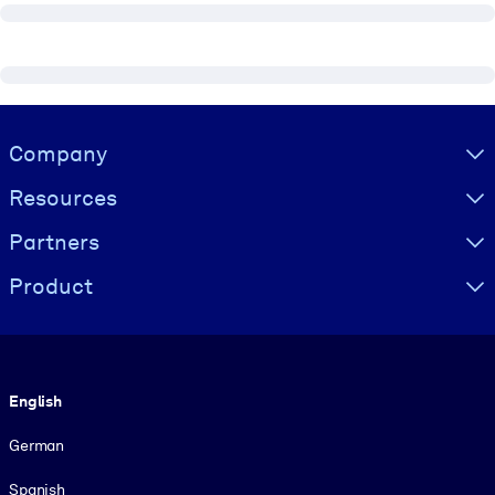
Visually hidden Text
Company
Resources
Partners
Product
Language
English
German
Spanish