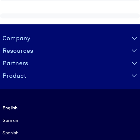
Visually hidden Text
Company
Resources
Partners
Product
Language
English
German
Spanish