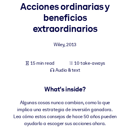
Acciones ordinarias y
BY SYSTEM
beneficios
For LMS/LXP
extraordinarios
Bring bite-sized, verified knowledge into your LMS/LXP for stronge
learning results.
Wiley
,
2013
For Corporate Libraries
Enrich your corporate library with trusted, ready-to-use business
15 min read
10 take-aways
knowledge.
Audio & text
For AI Systems
Fuel your AI systems with reliable, structured knowledge to improv
What's inside?
outputs.
Algunas cosas nunca cambian, como lo que
implica una estrategia de inversión ganadora.
Lea cómo estos consejos de hace 50 años pueden
ayudarlo a escoger sus acciones ahora.