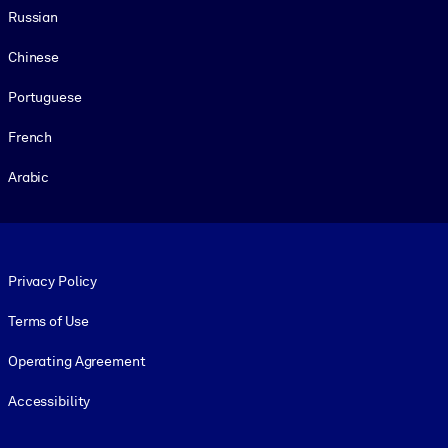
Russian
Chinese
Portuguese
French
Arabic
Footer legal
Privacy Policy
Terms of Use
Operating Agreement
Accessibility
Social and Apps