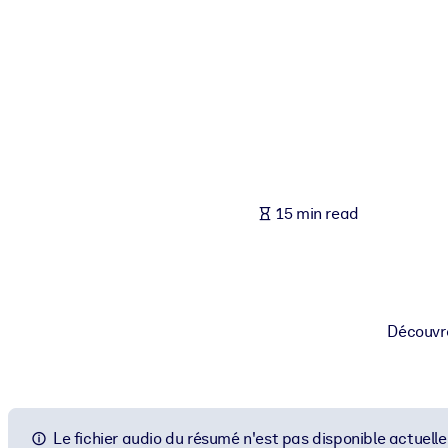
BY SYSTEM
For LMS/LXP
Bring bite-sized, verified knowledge into your LMS/LXP for stronger
For Corporate Libraries
Enrich your corporate library with trusted, ready-to-use business 
For AI Systems
15 min read
Fuel your AI systems with reliable, structured knowledge to improv
Découvre
Le fichier audio du résumé n'est pas disponible actuell