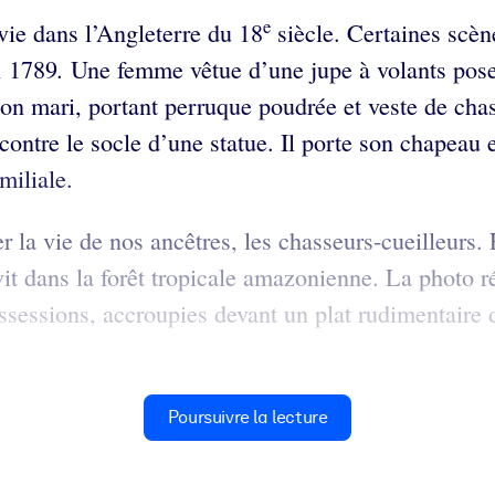
e
vie dans l’Angleterre du 18
siècle. Certaines scè
.
n 1789
Une femme vêtue d’une jupe à volants pose
on mari, portant perruque poudrée et veste de chass
ontre le socle d’une statue. Il porte son chapeau e
miliale.
 la vie de nos ancêtres, les chasseurs-cueilleurs.
vit dans la forêt tropicale amazonienne. La photo 
ssions, accroupies devant un plat rudimentaire dan
Poursuivre la lecture