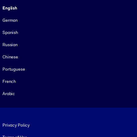
Language
English
German
Spanish
Russian
Chinese
Portuguese
French
Arabic
Footer legal
Privacy Policy