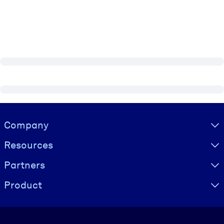
Visually hidden Text
Company
Resources
Partners
Product