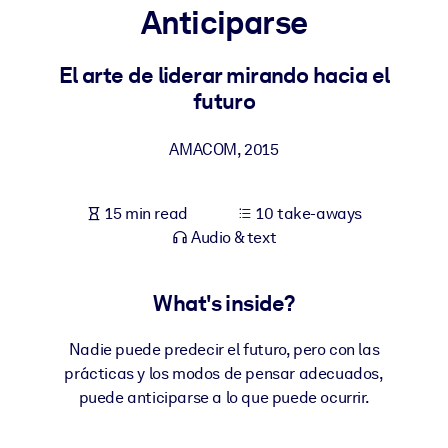
Anticiparse
BY SYSTEM
For LMS/LXP
El arte de liderar mirando hacia el
futuro
Bring bite-sized, verified knowledge into your LMS/LXP for stronge
learning results.
AMACOM
,
2015
For Corporate Libraries
Enrich your corporate library with trusted, ready-to-use business
15 min read
10 take-aways
knowledge.
Audio & text
For AI Systems
Fuel your AI systems with reliable, structured knowledge to improv
What's inside?
outputs.
Nadie puede predecir el futuro, pero con las
prácticas y los modos de pensar adecuados,
puede anticiparse a lo que puede ocurrir.