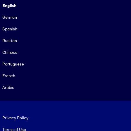
English
German
Spanish
Russian
Chinese
Portuguese
French
Arabic
Footer legal
Privacy Policy
Terms of Use