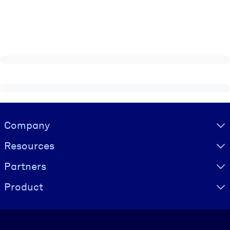
Visually hidden Text
Company
Resources
Partners
Product
Language