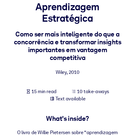
Aprendizagem
BY SYSTEM
Estratégica
For LMS/LXP
Bring bite-sized, verified knowledge into your LMS/LXP for stronge
Como ser mais inteligente do que a
learning results.
concorrência e transformar insights
For Corporate Libraries
importantes em vantagem
competitiva
Enrich your corporate library with trusted, ready-to-use business
knowledge.
Wiley
,
2010
For AI Systems
Fuel your AI systems with reliable, structured knowledge to improv
15 min read
10 take-aways
outputs.
Text available
What's inside?
O livro de Willie Pietersen sobre “aprendizagem