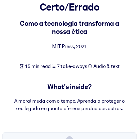
Certo/Errado
BY SYSTEM
For LMS/LXP
Como a tecnologia transforma a
nossa ética
Bring bite-sized, verified knowledge into your LMS/LXP for stronge
learning results.
MIT Press
,
2021
For Corporate Libraries
Enrich your corporate library with trusted, ready-to-use business
15 min read
7 take-aways
Audio & text
knowledge.
For AI Systems
What's inside?
Fuel your AI systems with reliable, structured knowledge to improv
outputs.
A moral muda com o tempo. Aprenda a proteger o
seu legado enquanto oferece perdão aos outros.