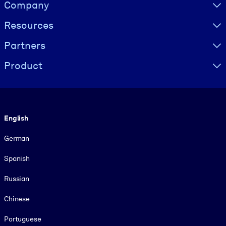
Visually hidden Text
Company
Resources
Partners
Product
Language
English
German
Spanish
Russian
Chinese
Portuguese