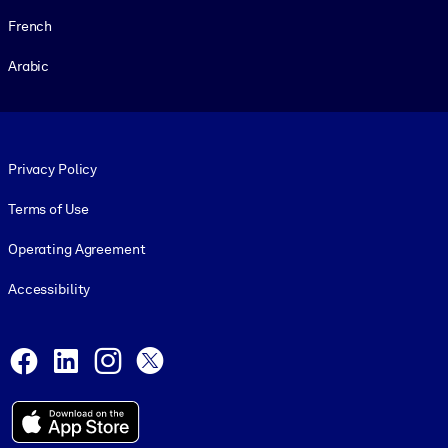
French
Arabic
Footer legal
Privacy Policy
Terms of Use
Operating Agreement
Accessibility
Social and Apps
Facebook
LinkedIn
Instagram
X