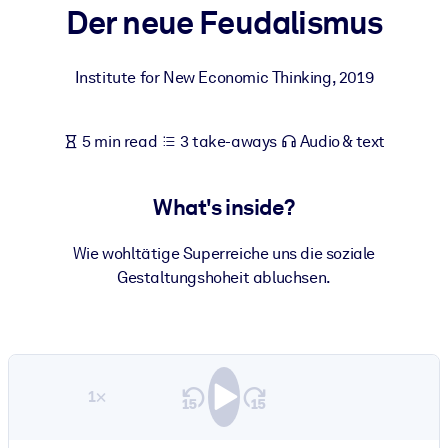
Der neue Feudalismus
BY SYSTEM
For LMS/LXP
Institute for New Economic Thinking
,
2019
Bring bite-sized, verified knowledge into your LMS/LXP for stronge
learning results.
5 min read
3 take-aways
Audio & text
For Corporate Libraries
Enrich your corporate library with trusted, ready-to-use business
What's inside?
knowledge.
For AI Systems
Wie wohltätige Superreiche uns die soziale
Gestaltungshoheit abluchsen.
Fuel your AI systems with reliable, structured knowledge to improv
outputs.
1×