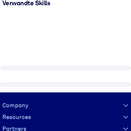
Verwandte Skills
Visually hidden Text
Company
Resources
Partners